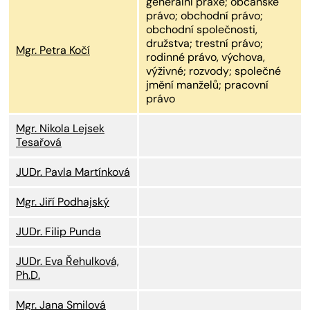
generální praxe; občanské
právo; obchodní právo;
obchodní společnosti,
družstva; trestní právo;
Mgr. Petra Kočí
rodinné právo, výchova,
výživné; rozvody; společné
jmění manželů; pracovní
právo
Mgr. Nikola Lejsek
Tesařová
JUDr. Pavla Martínková
Mgr. Jiří Podhajský
JUDr. Filip Punda
JUDr. Eva Řehulková,
Ph.D.
Mgr. Jana Smilová