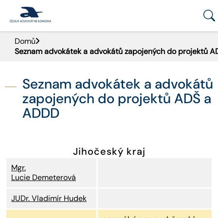
Domů
PORTÁL ČAK
Seznam advokátek a advokátů zapojených do projektů 
DOMŮ
Seznam advokátek a advokátů
AKTUALITY
zapojených do projektů ADŠ a
ADDD
DOKUMENTY A FORMULÁŘE
PRO VEŘEJNOST
Jihočeský kraj
Mgr.
ADVOKÁTNÍ DENÍK
Lucie Demeterová
9. SNĚM
JUDr. Vladimír Hudek
KONTAKT