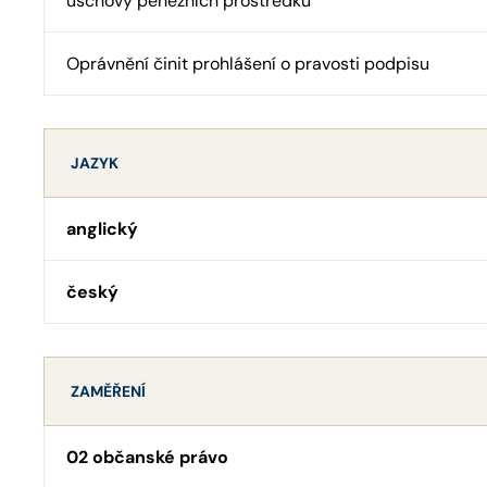
úschovy peněžních prostředků
Oprávnění činit prohlášení o pravosti podpisu
JAZYK
anglický
český
ZAMĚŘENÍ
02 občanské právo