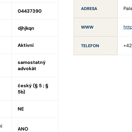
Pal
ADRESA
04437390
htt
WWW
djhjkqn
Aktivní
+42
TELEFON
samostatný
advokát
český (§ 5 ; §
5b)
NE
ní
ANO