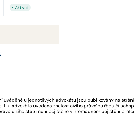
Aktivní
z
 uváděné u jednotlivých advokátů jsou publikovány na strán
-li u advokáta uvedena znalost cizího právního řádu či schopn
práva cizího státu není pojištěno v hromadném pojištění pro