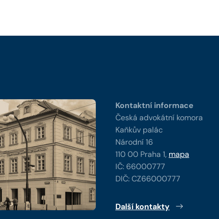
y
Kontaktní informace
Česká advokátní komora
Kaňkův palác
Národní 16
110 00 Praha 1,
mapa
IČ: 66000777
DIČ: CZ66000777
Další kontakty