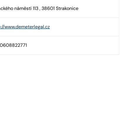
ackého náměstí 113 , 38601 Strakonice
p://www.demeterlegal.cz
0608822771