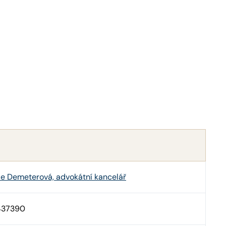
ie Demeterová, advokátní kancelář
437390