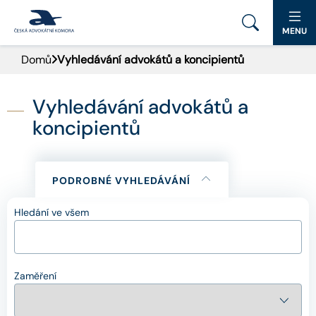
MENU
Domů
Vyhledávání advokátů a koncipientů
PORTÁL ČAK
DOMŮ
Vyhledávání advokátů a
koncipientů
AKTUALITY
DOKUMENTY A FORMULÁŘE
PODROBNÉ VYHLEDÁVÁNÍ
PRO VEŘEJNOST
Hledání ve všem
ADVOKÁTNÍ DENÍK
Zaměření
9. SNĚM
KONTAKT