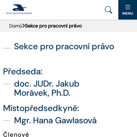
MENU
Domů
Sekce pro pracovní právo
PORTÁL ČAK
DOMŮ
Sekce pro pracovní právo
AKTUALITY
Předseda:
DOKUMENTY A FORMULÁŘE
doc. JUDr. Jakub
PRO VEŘEJNOST
Morávek, Ph.D.
Místopředsedkyně:
ADVOKÁTNÍ DENÍK
Mgr. Hana Gawlasová
9. SNĚM
Členové
KONTAKT