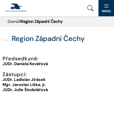
MENU
Domů
Region Západní Čechy
PORTÁL ČAK
DOMŮ
Region Západní Čechy
AKTUALITY
Předsedkyně:
DOKUMENTY A FORMULÁŘE
JUDr. Daniela Kovářová
Zástupci:
PRO VEŘEJNOST
JUDr. Ladislav Jirásek
Mgr. Jaroslav Liška, jr.
ADVOKÁTNÍ DENÍK
JUDr. Julie Šindelářová
9. SNĚM
KONTAKT