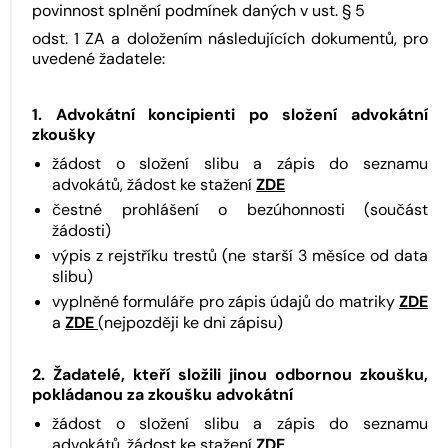
povinnost splnění podmínek daných v ust. § 5
odst. 1 ZA a doložením následujících dokumentů, pro
uvedené žadatele:
1. Advokátní koncipienti po složení advokátní
zkoušky
žádost o složení slibu a zápis do seznamu
advokátů, žádost ke stažení
ZDE
čestné prohlášení o bezúhonnosti (součást
žádosti)
výpis z rejstříku trestů (ne starší 3 měsíce od data
slibu)
vyplněné formuláře pro zápis údajů do matriky
ZDE
a
ZDE
(nejpozději ke dni zápisu)
2. Žadatelé, kteří složili jinou odbornou zkoušku,
pokládanou za zkoušku advokátní
žádost o složení slibu a zápis do seznamu
advokátů, žádost ke stažení
ZDE