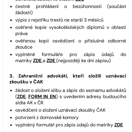
čestné prohlášení o bezúhonnosti (součást
žádosti)
výpis z rejstříku trestů ne starší 3 měsíců
ověřené kopie vysokoškolských diplomů v oblasti
práva
ověřenou kopii osvědčení o příslušné odborné
zkoušce
vyplněné formuláře pro zápis údajů do
matriky
ZDE
a
ZDE
(nejpozději ke dni zápisu)
3. Zahraniční advokáti, kteří složili uznávací
zkoušku v ČAK
žádost o složení slibu a zápis do seznamu advokátů
(
ZDE
,
FORM IN EN
) s uvedením adresy budoucího
sídla AK v ČR
osvědčení o složení uznávací zkoušky ČAK
potvrzení z domovské komory
vyplněný formulář pro zápis údajů do matriky
ZDE