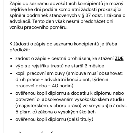
Zápis do seznamu advokátních koncipientů je možný
nejdříve ke dni podání kompletní žádosti prokazující
splnění podmínek stanovených v § 37 odst. 1 zákona o
advokacii. Tento den však nesmí předcházet dni
vzniku pracovního poměru.
K žádosti o zápis do seznamu koncipientů je třeba
předložit:
žádost o zápis + čestné prohlášení, ke stažení
ZDE
výpis z rejstříku trestů ne starší 3 měsíce
kopii pracovní smlouvy (smlouva musí obsahovat:
druh práce - advokátní koncipient, týdenní
pracovní doba - 40 hodin)
ověřenou kopii diplomu a dodatku k diplomu nebo
potvrzení o absolvovaném vysokoškolském studiu
(magisterském, v oboru právo) ve smyslu § 57 odst.
5 písm. c) zákona o vysokých školách
ověřenou kopii diplomu (další tituly)