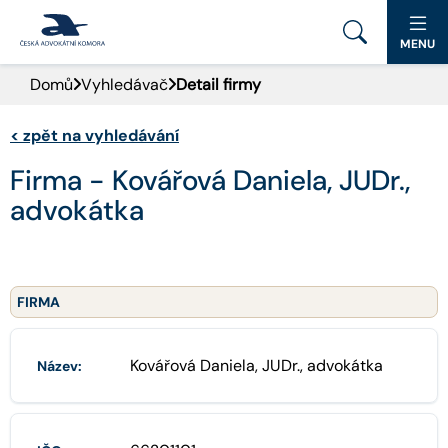
MENU
Domů
Vyhledávač
Detail firmy
PORTÁL ČAK
<
zpět na vyhledávání
DOMŮ
Firma - Kovářová Daniela, JUDr.,
AKTUALITY
advokátka
DOKUMENTY A FORMULÁŘE
PRO VEŘEJNOST
FIRMA
ADVOKÁTNÍ DENÍK
Kovářová Daniela, JUDr., advokátka
Název:
9. SNĚM
KONTAKT