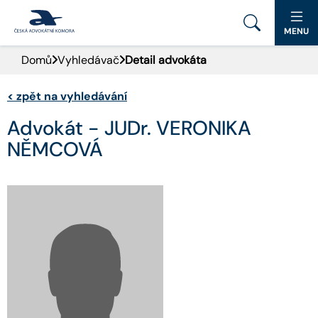
MENU
Domů
Vyhledávač
Detail advokáta
PORTÁL ČAK
<
zpět na vyhledávání
DOMŮ
Advokát - JUDr. VERONIKA
AKTUALITY
NĚMCOVÁ
DOKUMENTY A FORMULÁŘE
PRO VEŘEJNOST
ADVOKÁTNÍ DENÍK
9. SNĚM
KONTAKT