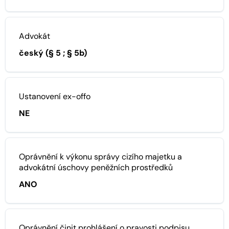
Advokát
český (§ 5 ; § 5b)
Ustanovení ex-offo
NE
Oprávnění k výkonu správy cizího majetku a
advokátní úschovy peněžních prostředků
ANO
Oprávnění činit prohlášení o pravosti podpisu