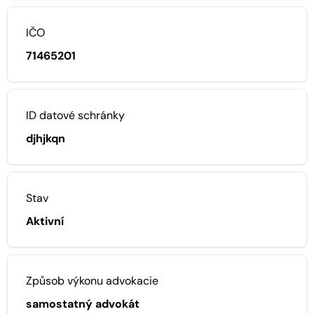
IČO
71465201
ID datové schránky
djhjkqn
Stav
Aktivní
Způsob výkonu advokacie
samostatný advokát