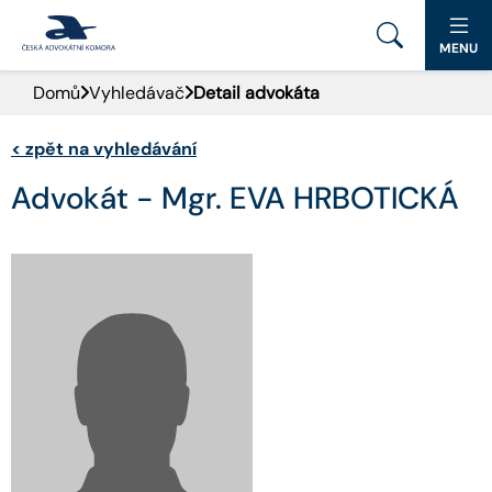
MENU
Domů
Vyhledávač
Detail advokáta
PORTÁL ČAK
<
zpět na vyhledávání
DOMŮ
Advokát - Mgr. EVA HRBOTICKÁ
AKTUALITY
DOKUMENTY A FORMULÁŘE
PRO VEŘEJNOST
ADVOKÁTNÍ DENÍK
9. SNĚM
KONTAKT