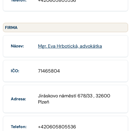
+420605805536
Telefon:
FIRMA
Mgr. Eva Hrbotická, advokátka
Název:
71465804
IČO:
Jiráskovo náměstí 678/33 , 32600
Adresa:
Plzeň
+420605805536
Telefon: