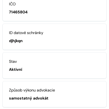
IČO
71465804
ID datové schránky
djhjkqn
Stav
Aktivní
Způsob výkonu advokacie
samostatný advokát