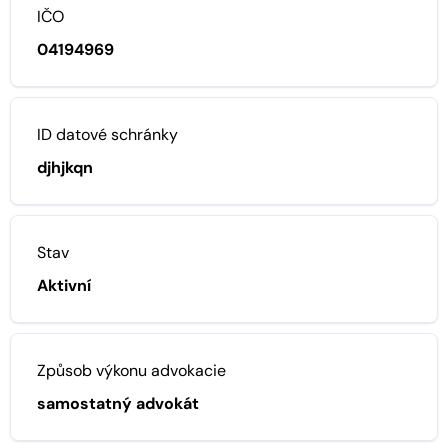
IČO
04194969
ID datové schránky
djhjkqn
Stav
Aktivní
Způsob výkonu advokacie
samostatný advokát