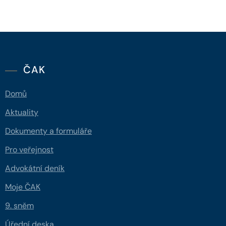
ČAK
Domů
Aktuality
Dokumenty a formuláře
Pro veřejnost
Advokátní deník
Moje ČAK
9. sněm
Úřední deska