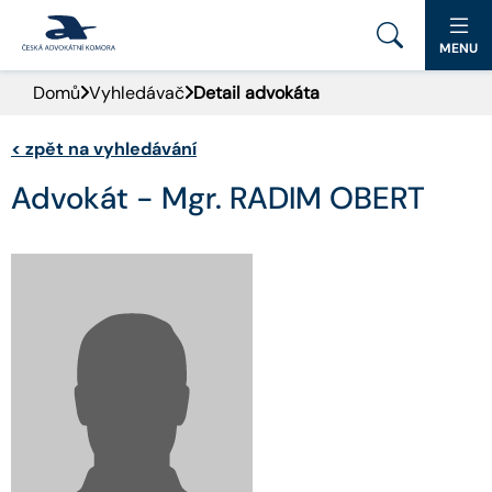
MENU
Domů
Vyhledávač
Detail advokáta
PORTÁL ČAK
<
zpět na vyhledávání
DOMŮ
Advokát - Mgr. RADIM OBERT
AKTUALITY
DOKUMENTY A FORMULÁŘE
PRO VEŘEJNOST
ADVOKÁTNÍ DENÍK
9. SNĚM
KONTAKT