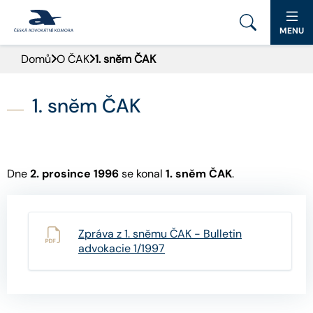
MENU
Domů
O ČAK
1. sněm ČAK
PORTÁL ČAK
DOMŮ
1. sněm ČAK
AKTUALITY
DOKUMENTY A FORMULÁŘE
Dne
2. prosince 1996
se konal
1. sněm ČAK
.
PRO VEŘEJNOST
Zpráva z 1. sněmu ČAK - Bulletin
ADVOKÁTNÍ DENÍK
advokacie 1/1997
9. SNĚM
KONTAKT